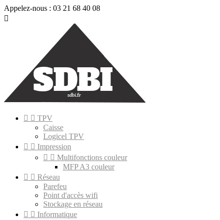
Appelez-nous :
03 21 68 40 08



TPV
Caisse
Logicel TPV


Impression


Multifonctions couleur
MFP A3 couleur


Réseau
Parefeu
Point d'accès wifi
Stockage en réseau


Informatique