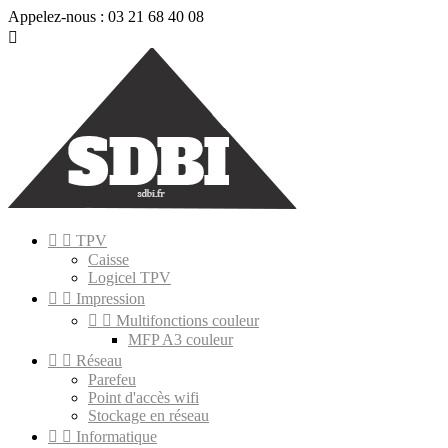
Appelez-nous :
03 21 68 40 08



TPV
Caisse
Logicel TPV


Impression


Multifonctions couleur
MFP A3 couleur


Réseau
Parefeu
Point d'accès wifi
Stockage en réseau


Informatique